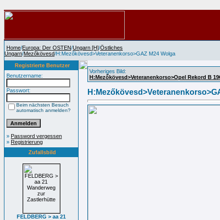
Home
/
Europa: Der OSTEN
/
Ungarn [H]
/
Östliches
Ungarn
/
Mezőkövesd
/H:Mezőkövesd>Veteranenkorso>GAZ M24 Wolga
Registrierte Benutzer
Vorheriges Bild:
Benutzername:
H:Mezőkövesd>Veteranenkorso>Opel Rekord B 19
Passwort:
H:Mezőkövesd>Veteranenkorso>G
Beim nächsten Besuch
automatisch anmelden?
»
Password vergessen
»
Registrierung
Zufallsbild
FELDBERG > aa 21