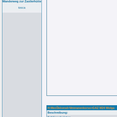
Wanderweg zur Zastlerhütte
tosca
H:Mezőkövesd>Veteranenkorso>GAZ M24 Wolga
Beschreibung: