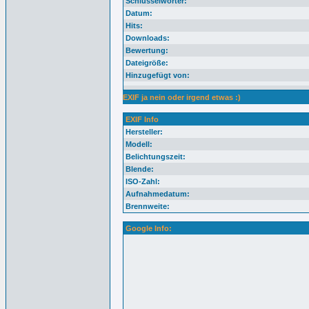
Schlüsselwörter:
Datum:
Hits:
Downloads:
Bewertung:
Dateigröße:
Hinzugefügt von:
EXIF ja nein oder irgend etwas :)
EXIF Info
Hersteller:
Modell:
Belichtungszeit:
Blende:
ISO-Zahl:
Aufnahmedatum:
Brennweite:
Google Info: