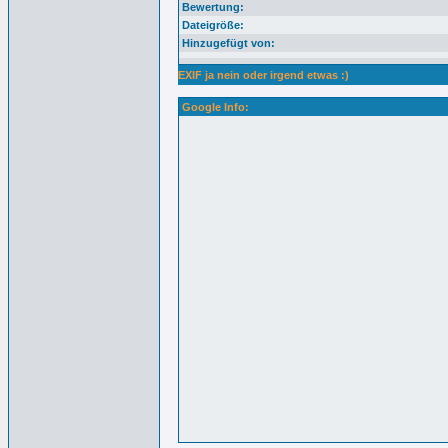
Bewertung:
Dateigröße:
Hinzugefügt von:
EXIF ja nein oder irgend etwas :)
Google Info: