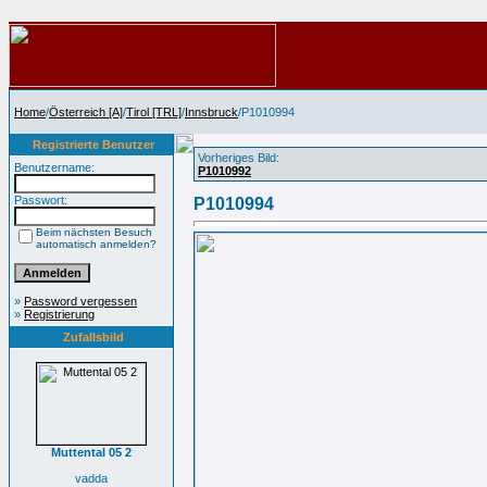
Home
/
Österreich [A]
/
Tirol [TRL]
/
Innsbruck
/P1010994
Registrierte Benutzer
Vorheriges Bild:
Benutzername:
P1010992
Passwort:
P1010994
Beim nächsten Besuch
automatisch anmelden?
»
Password vergessen
»
Registrierung
Zufallsbild
Muttental 05 2
vadda