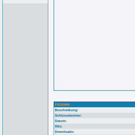
P1010994
Beschreibung:
Schlüsselwörter:
Datum:
Hits:
Downloads: