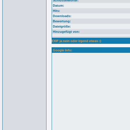
Schlüsselwörter:
Datum:
Hits:
Downloads:
Bewertung:
Dateigröße:
Hinzugefügt von:
EXIF ja nein oder irgend etwas :)
Google Info: