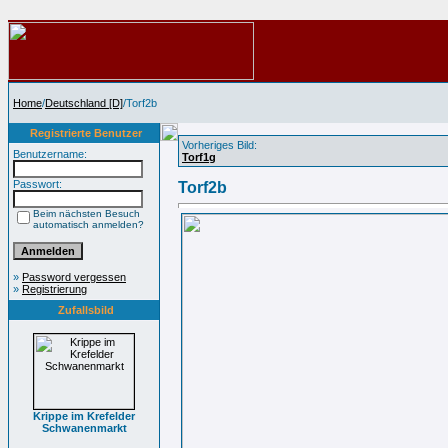
Home
/
Deutschland [D]
/Torf2b
Registrierte Benutzer
Vorheriges Bild:
Benutzername:
Torf1g
Passwort:
Torf2b
Beim nächsten Besuch
automatisch anmelden?
»
Password vergessen
»
Registrierung
Zufallsbild
Krippe im Krefelder
Schwanenmarkt