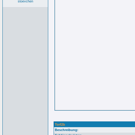
stoevchen
Torf2b
Beschreibung: