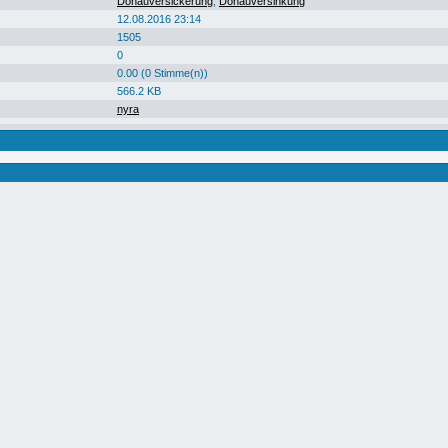
Donauversickerung
,
Donauversinkung
12.08.2016 23:14
1505
0
0.00 (0 Stimme(n))
566.2 KB
nyra