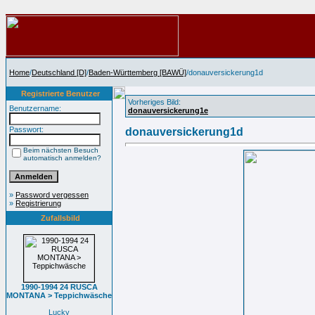
Home
/
Deutschland [D]
/
Baden-Württemberg [BAWÜ]
/donauversickerung1d
Registrierte Benutzer
Vorheriges Bild:
Benutzername:
donauversickerung1e
Passwort:
donauversickerung1d
Beim nächsten Besuch
automatisch anmelden?
»
Password vergessen
»
Registrierung
Zufallsbild
1990-1994 24 RUSCA
MONTANA > Teppichwäsche
Lucky