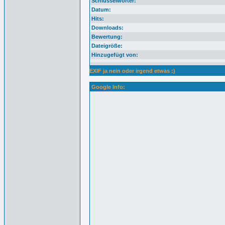
Schlüsselwörter:
Datum:
Hits:
Downloads:
Bewertung:
Dateigröße:
Hinzugefügt von:
EXIF ja nein oder irgend etwas :)
Google Info: