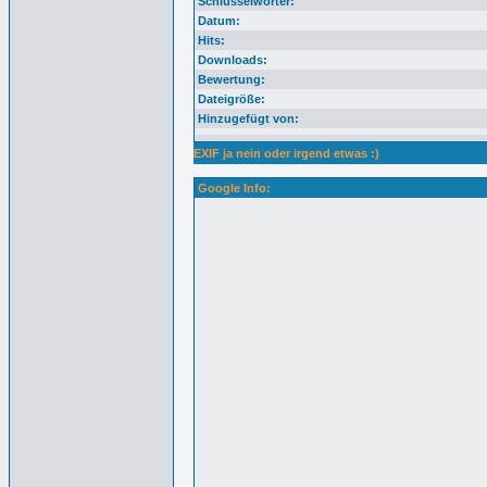
Schlüsselwörter:
Datum:
Hits:
Downloads:
Bewertung:
Dateigröße:
Hinzugefügt von:
EXIF ja nein oder irgend etwas :)
Google Info: