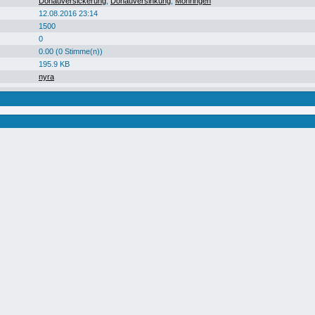
Donauversickerung
,
Donauversinkung
,
Möhringen
12.08.2016 23:14
1500
0
0.00 (0 Stimme(n))
195.9 KB
nyra