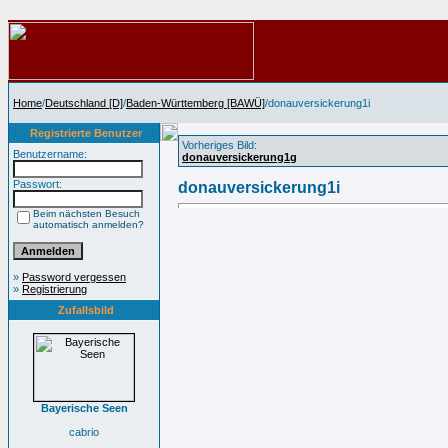
Home
/
Deutschland [D]
/
Baden-Württemberg [BAWÜ]
/donauversickerung1i
Registrierte Benutzer
Vorheriges Bild:
Benutzername:
donauversickerung1g
Passwort:
donauversickerung1i
Beim nächsten Besuch
automatisch anmelden?
»
Password vergessen
»
Registrierung
Zufallsbild
Bayerische Seen
cabrio