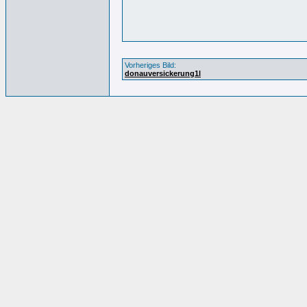
Vorheriges Bild:
donauversickerung1l