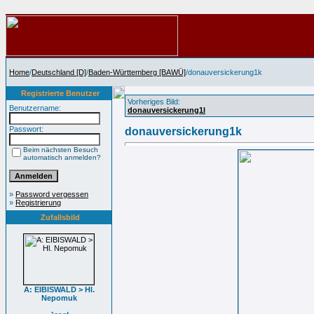
Home
/
Deutschland [D]
/
Baden-Württemberg [BAWÜ]
/donauversickerung1k
Registrierte Benutzer
Vorheriges Bild:
Benutzername:
donauversickerung1l
Passwort:
donauversickerung1k
Beim nächsten Besuch
automatisch anmelden?
»
Password vergessen
»
Registrierung
Zufallsbild
A: EIBISWALD > Hl.
Nepomuk