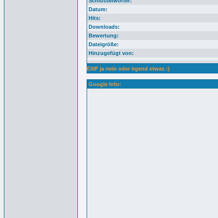
Schlüsselwörter:
Datum:
Hits:
Downloads:
Bewertung:
Dateigröße:
Hinzugefügt von:
EXIF ja nein oder irgend etwas :)
Google Info: