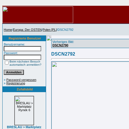
Home
/
Europa: Der OSTEN
/
Polen [PL]
/DSCN2792
Registrierte Benutzer
Vorheriges Bild:
Benutzername:
DSCN2790
Passwort:
DSCN2792
Beim nächsten Besuch
automatisch anmelden?
»
Password vergessen
»
Registrierung
Zufallsbild
BRESLAU > Marktplatz