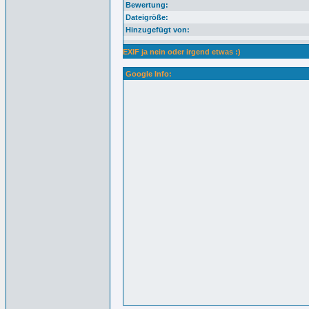
Bewertung:
Dateigröße:
Hinzugefügt von:
EXIF ja nein oder irgend etwas :)
Google Info: