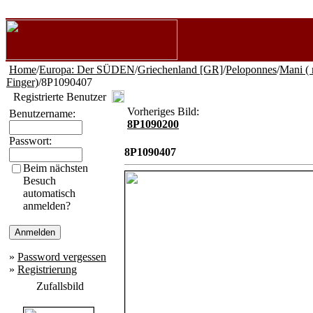
Home
/
Europa: Der SÜDEN
/
Griechenland [GR]
/
Peloponnes
/
Mani ( 
Finger)
/8P1090407
Registrierte Benutzer
Vorheriges Bild:
Benutzername:
8P1090200
Passwort:
8P1090407
Beim nächsten
Besuch
automatisch
anmelden?
»
Password vergessen
»
Registrierung
Zufallsbild