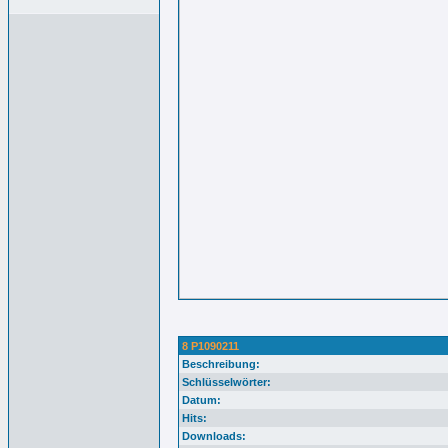
8 P1090211
Beschreibung:
Schlüsselwörter:
Datum:
Hits:
Downloads: