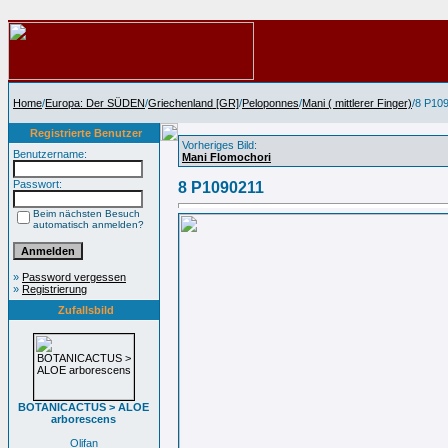
Home
/
Europa: Der SÜDEN
/
Griechenland [GR]
/
Peloponnes
/
Mani ( mittlerer Finger)
/8 P10
Registrierte Benutzer
Vorheriges Bild:
Benutzername:
Mani Flomochori
Passwort:
8 P1090211
Beim nächsten Besuch
automatisch anmelden?
»
Password vergessen
»
Registrierung
Zufallsbild
BOTANICACTUS > ALOE
arborescens
Olifan