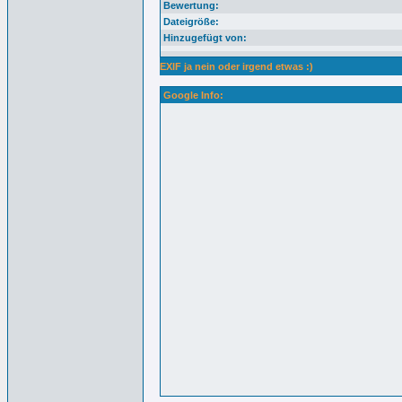
Bewertung:
Dateigröße:
Hinzugefügt von:
EXIF ja nein oder irgend etwas :)
Google Info: