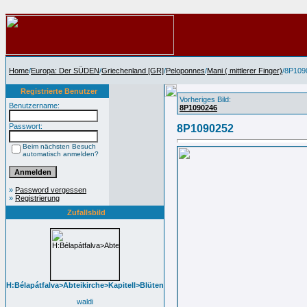
Home
/
Europa: Der SÜDEN
/
Griechenland [GR]
/
Peloponnes
/
Mani ( mittlerer Finger)
/8P109
Registrierte Benutzer
Vorheriges Bild:
Benutzername:
8P1090246
Passwort:
8P1090252
Beim nächsten Besuch
automatisch anmelden?
»
Password vergessen
»
Registrierung
Zufallsbild
H:Bélapátfalva>Abteikirche>Kapitell>Blüten
waldi