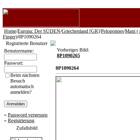
Home
/
Europa: Der SÜDEN
/
Griechenland [GR]
/
Peloponnes
/
Mani ( 
Finger)
/8P1090264
Registrierte Benutzer
Vorheriges Bild:
Benutzername:
8P1090265
Passwort:
8P1090264
Beim nächsten
Besuch
automatisch
anmelden?
»
Password vergessen
»
Registrierung
Zufallsbild