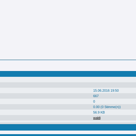
15.06.2016 19:50
667
0
0.00 (0 Stimme(n))
56.9 KB
waldi