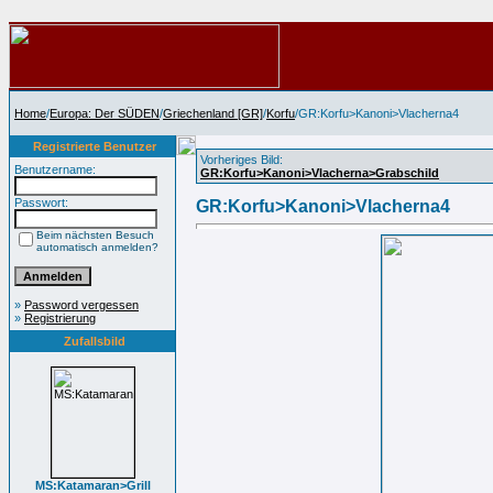
Home
/
Europa: Der SÜDEN
/
Griechenland [GR]
/
Korfu
/GR:Korfu>Kanoni>Vlacherna4
Registrierte Benutzer
Vorheriges Bild:
Benutzername:
GR:Korfu>Kanoni>Vlacherna>Grabschild
Passwort:
GR:Korfu>Kanoni>Vlacherna4
Beim nächsten Besuch
automatisch anmelden?
»
Password vergessen
»
Registrierung
Zufallsbild
MS:Katamaran>Grill