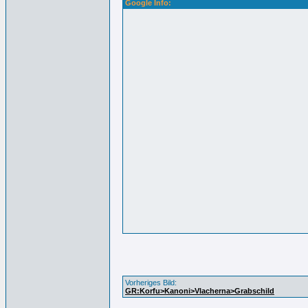
Google Info:
Vorheriges Bild:
GR:Korfu>Kanoni>Vlacherna>Grabschild