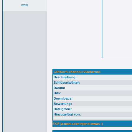
waldi
GR:Korfu>Kanoni>Vlacherna4
Beschreibung:
Schlüsselwörter:
Datum:
Hits:
Downloads:
Bewertung:
Dateigröße:
Hinzugefügt von:
EXIF ja nein oder irgend etwas :)