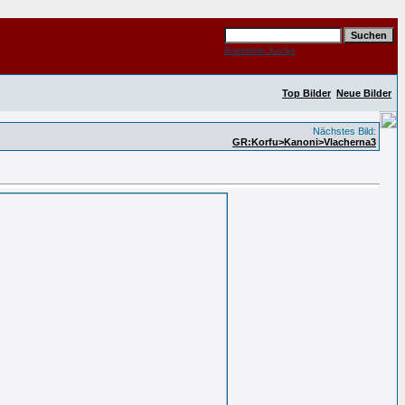
Erweiterte Suche
Top Bilder
Neue Bilder
Nächstes Bild:
GR:Korfu>Kanoni>Vlacherna3