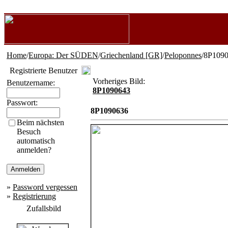
Home
/
Europa: Der SÜDEN
/
Griechenland [GR]
/
Peloponnes
/8P109
Registrierte Benutzer
Vorheriges Bild:
Benutzername:
8P1090643
Passwort:
8P1090636
Beim nächsten
Besuch
automatisch
anmelden?
»
Password vergessen
»
Registrierung
Zufallsbild