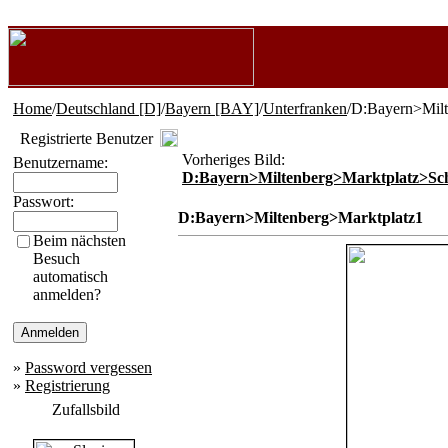
Home
/
Deutschland [D]
/
Bayern [BAY]
/
Unterfranken
/D:Bayern>Milt
Registrierte Benutzer
Vorheriges Bild:
Benutzername:
D:Bayern>Miltenberg>Marktplatz>Sch
Passwort:
D:Bayern>Miltenberg>Marktplatz1
Beim nächsten
Besuch
automatisch
anmelden?
»
Password vergessen
»
Registrierung
Zufallsbild