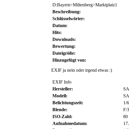
D:Bayern>Miltenberg>Marktplatz1
Beschreibung:
Schlüsselwörter:
Datum:
Hits:
Downloads:
Bewertung:
Dateigröße:
Hinzugefügt von:
EXIF ja nein oder irgend etwas :)
EXIF Info
Hersteller:
S
Modell:
SA
Belichtungszeit:
1/6
Blende:
F/3
ISO-Zahl:
80
Aufnahmedatum:
17