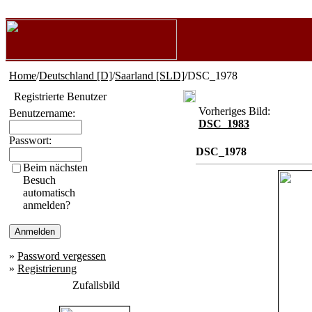
Home
/
Deutschland [D]
/
Saarland [SLD]
/DSC_1978
Registrierte Benutzer
Vorheriges Bild:
Benutzername:
DSC_1983
Passwort:
DSC_1978
Beim nächsten
Besuch
automatisch
anmelden?
»
Password vergessen
»
Registrierung
Zufallsbild