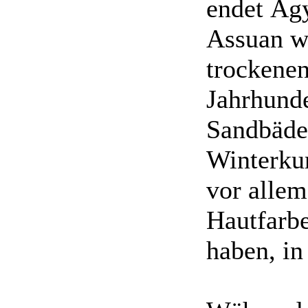
endet Äg
Assuan w
trockene
Jahrhunde
Sandbäde
Winterku
vor allem
Hautfarbe
haben, in