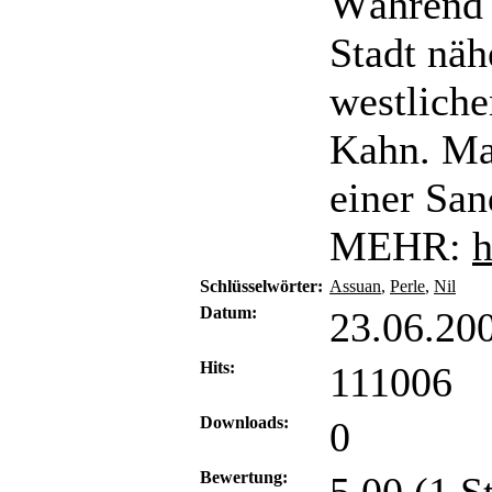
Während s
Stadt näh
westlich
Kahn. Maj
einer San
MEHR:
h
Schlüsselwörter:
Assuan
,
Perle
,
Nil
Datum:
23.06.20
Hits:
111006
Downloads:
0
Bewertung: