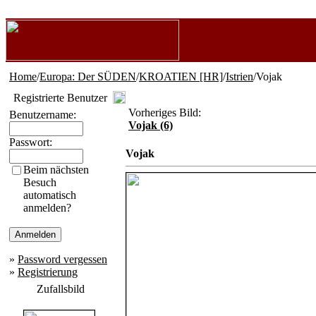
Home
/
Europa: Der SÜDEN
/
KROATIEN [HR]
/
Istrien
/Vojak
Registrierte Benutzer
Vorheriges Bild:
Benutzername:
Vojak (6)
Passwort:
Vojak
Beim nächsten
Besuch
automatisch
anmelden?
»
Password vergessen
»
Registrierung
Zufallsbild