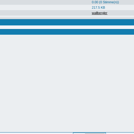
0.00 (0 Stimme(n))
217.5 KB
wallbergler