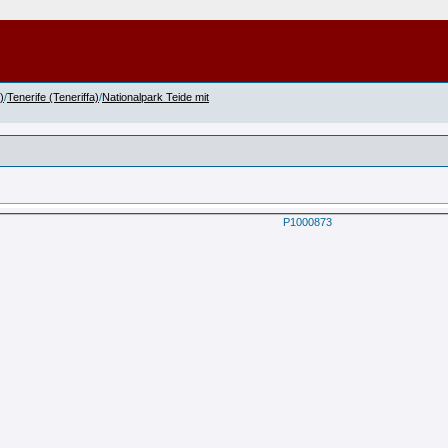
)
/
Tenerife (Teneriffa)
/
Nationalpark Teide mit