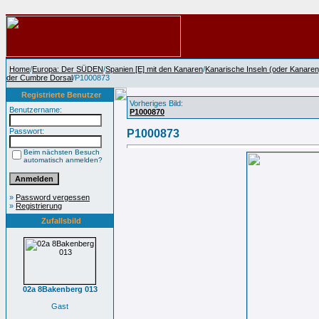
Home
/
Europa: Der SÜDEN
/
Spanien [E] mit den Kanaren
/
Kanarische Inseln (oder Kanaren
der Cumbre Dorsal
/P1000873
Registrierte Benutzer
Vorheriges Bild:
Benutzername:
P1000870
Passwort:
P1000873
Beim nächsten Besuch
automatisch anmelden?
»
Password vergessen
»
Registrierung
Zufallsbild
02a 8Bakenberg 013
Gast