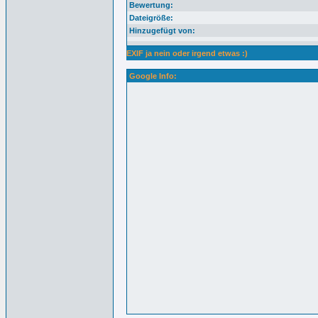
Bewertung:
Dateigröße:
Hinzugefügt von:
EXIF ja nein oder irgend etwas :)
Google Info: