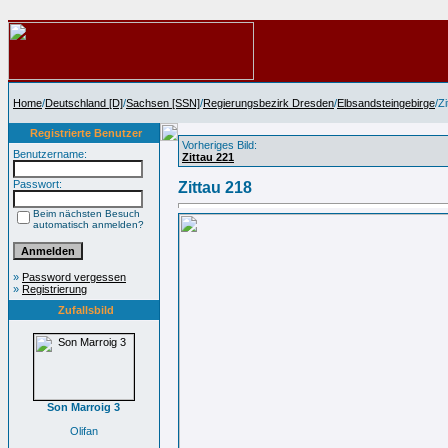
Home
/
Deutschland [D]
/
Sachsen [SSN]
/
Regierungsbezirk Dresden
/
Elbsandsteingebirge
/Z
Registrierte Benutzer
Vorheriges Bild:
Benutzername:
Zittau 221
Passwort:
Zittau 218
Beim nächsten Besuch
automatisch anmelden?
»
Password vergessen
»
Registrierung
Zufallsbild
Son Marroig 3
Olifan