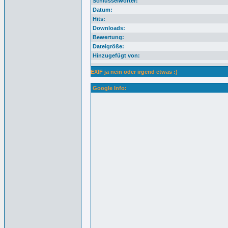
Schlüsselwörter:
Datum:
Hits:
Downloads:
Bewertung:
Dateigröße:
Hinzugefügt von:
EXIF ja nein oder irgend etwas :)
Google Info: