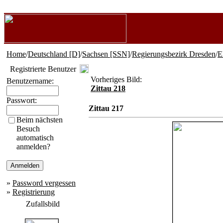
Home
/
Deutschland [D]
/
Sachsen [SSN]
/
Regierungsbezirk Dresden
/
E
Registrierte Benutzer
Vorheriges Bild:
Benutzername:
Zittau 218
Passwort:
Zittau 217
Beim nächsten
Besuch
automatisch
anmelden?
»
Password vergessen
»
Registrierung
Zufallsbild