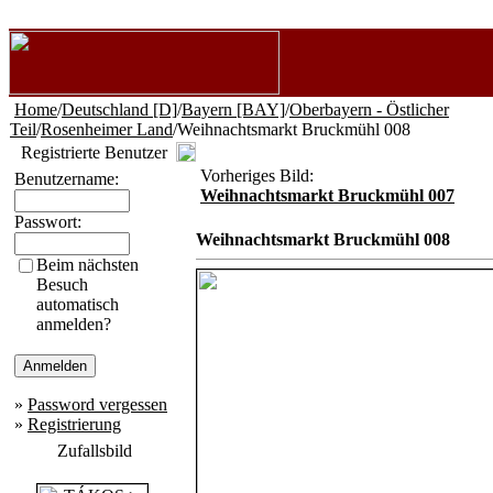
Home
/
Deutschland [D]
/
Bayern [BAY]
/
Oberbayern - Östlicher
Teil
/
Rosenheimer Land
/Weihnachtsmarkt Bruckmühl 008
Registrierte Benutzer
Vorheriges Bild:
Benutzername:
Weihnachtsmarkt Bruckmühl 007
Passwort:
Weihnachtsmarkt Bruckmühl 008
Beim nächsten
Besuch
automatisch
anmelden?
»
Password vergessen
»
Registrierung
Zufallsbild