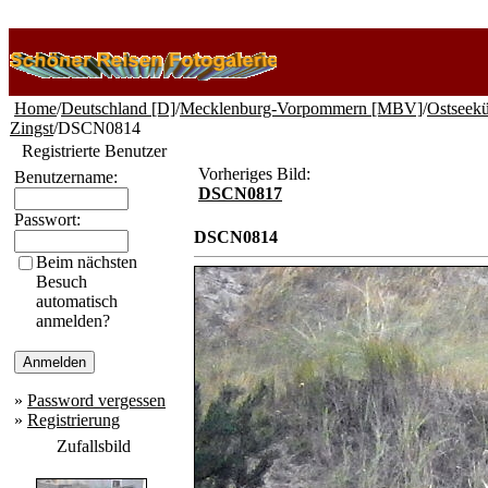
Home
/
Deutschland [D]
/
Mecklenburg-Vorpommern [MBV]
/
Ostseekü
Zingst
/DSCN0814
Registrierte Benutzer
Vorheriges Bild:
Benutzername:
DSCN0817
Passwort:
DSCN0814
Beim nächsten
Besuch
automatisch
anmelden?
»
Password vergessen
»
Registrierung
Zufallsbild