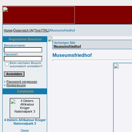
Home
/
Österreich [A]
/
Tirol [TRL]
/Museumsfriedhof
Registrierte Benutzer
Vorheriges Bild:
Benutzername:
Museumsfriedhof
Passwort:
Museumsfriedhof
Beim nächsten Besuch
automatisch anmelden?
»
Password vergessen
»
Registrierung
Zufallsbild
4 Dieters Afrikatour Krüger
Nationalpark 3
Dieter