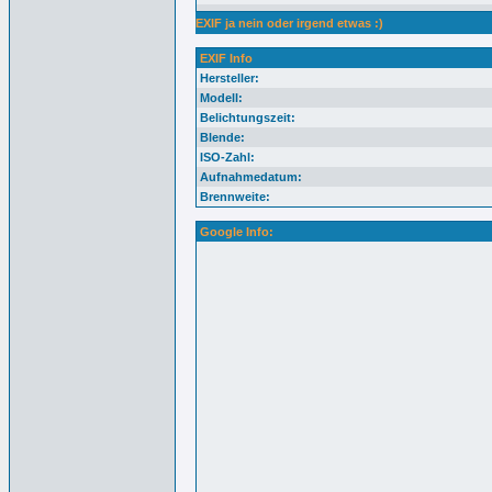
EXIF ja nein oder irgend etwas :)
EXIF Info
Hersteller:
Modell:
Belichtungszeit:
Blende:
ISO-Zahl:
Aufnahmedatum:
Brennweite:
Google Info: