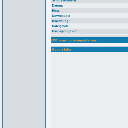
Schlüsselwörter:
Datum:
Hits:
Downloads:
Bewertung:
Dateigröße:
Hinzugefügt von:
EXIF ja nein oder irgend etwas :)
Google Info: