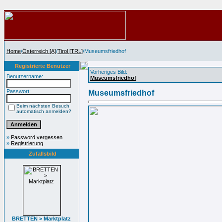
Home
/
Österreich [A]
/
Tirol [TRL]
/Museumsfriedhof
Registrierte Benutzer
Vorheriges Bild:
Benutzername:
Museumsfriedhof
Passwort:
Museumsfriedhof
Beim nächsten Besuch
automatisch anmelden?
»
Password vergessen
»
Registrierung
Zufallsbild
BRETTEN > Marktplatz