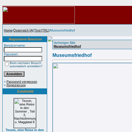
Home
/
Österreich [A]
/
Tirol [TRL]
/Museumsfriedhof
Registrierte Benutzer
Vorheriges Bild:
Benutzername:
Museumsfriedhof
Passwort:
Museumsfriedhof
Beim nächsten Besuch
automatisch anmelden?
»
Password vergessen
»
Registrierung
Zufallsbild
Tessin, eine Reise in den