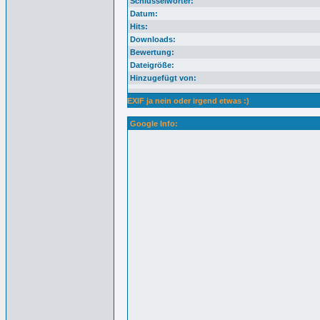
Schlüsselwörter:
Datum:
Hits:
Downloads:
Bewertung:
Dateigröße:
Hinzugefügt von:
EXIF ja nein oder irgend etwas :)
Google Info: