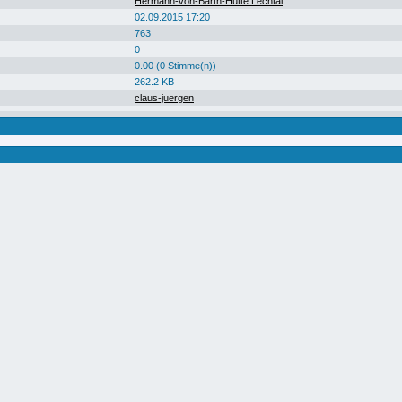
Hermann-von-Barth-Hütte Lechtal
02.09.2015 17:20
763
0
0.00 (0 Stimme(n))
262.2 KB
claus-juergen