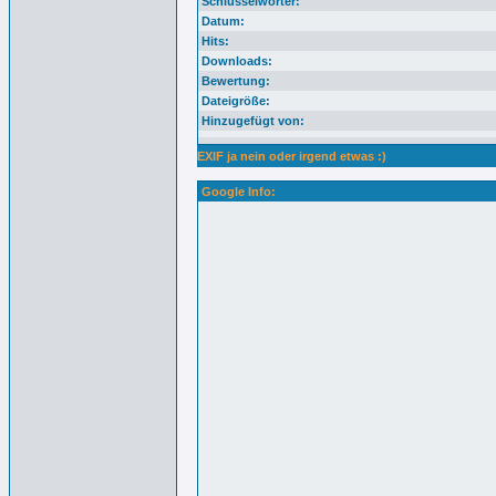
Schlüsselwörter:
Datum:
Hits:
Downloads:
Bewertung:
Dateigröße:
Hinzugefügt von:
EXIF ja nein oder irgend etwas :)
Google Info: