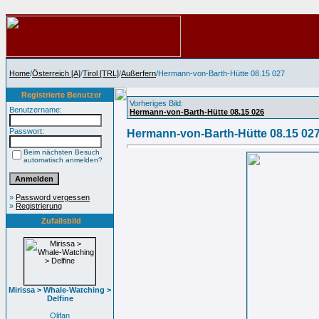
Home
/
Österreich [A]
/
Tirol [TRL]
/
Außerfern
/Hermann-von-Barth-Hütte 08.15 027
Registrierte Benutzer
Vorheriges Bild:
Benutzername:
Hermann-von-Barth-Hütte 08.15 026
Passwort:
Hermann-von-Barth-Hütte 08.15 02
Beim nächsten Besuch
automatisch anmelden?
»
Password vergessen
»
Registrierung
Zufallsbild
Mirissa > Whale-Watching >
Delfine
Olifan