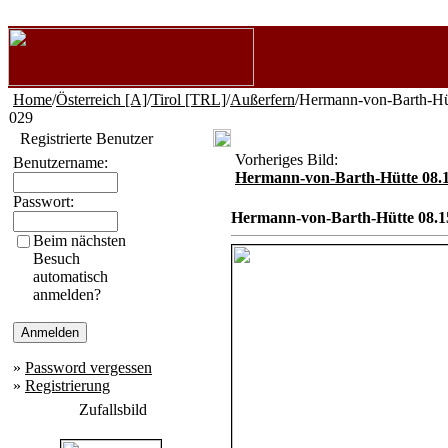
Home
/
Österreich [A]
/
Tirol [TRL]
/
Außerfern
/Hermann-von-Barth-Hü
029
Registrierte Benutzer
Vorheriges Bild:
Benutzername:
Hermann-von-Barth-Hütte 08.1
Passwort:
Hermann-von-Barth-Hütte 08.1
Beim nächsten
Besuch
automatisch
anmelden?
»
Password vergessen
»
Registrierung
Zufallsbild