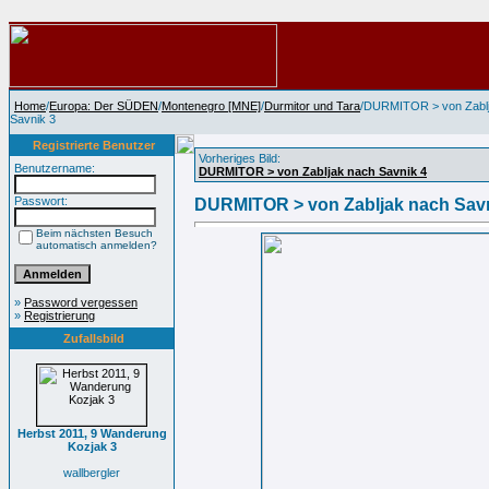
Home
/
Europa: Der SÜDEN
/
Montenegro [MNE]
/
Durmitor und Tara
/DURMITOR > von Zabl
Savnik 3
Registrierte Benutzer
Vorheriges Bild:
Benutzername:
DURMITOR > von Zabljak nach Savnik 4
Passwort:
DURMITOR > von Zabljak nach Savn
Beim nächsten Besuch
automatisch anmelden?
»
Password vergessen
»
Registrierung
Zufallsbild
Herbst 2011, 9 Wanderung
Kozjak 3
wallbergler