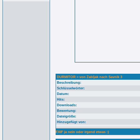
DURMITOR > von Zabljak nach Savnik 3
Beschreibung:
Schlüsselwörter:
Datum:
Hits:
Downloads:
Bewertung:
Dateigröße:
Hinzugefügt von:
EXIF ja nein oder irgend etwas :)