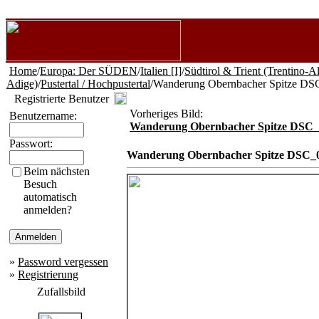
Home
/
Europa: Der SÜDEN
/
Italien [I]
/
Südtirol & Trient (Trentino-A
Adige)
/
Pustertal / Hochpustertal
/Wanderung Obernbacher Spitze D
Registrierte Benutzer
Vorheriges Bild:
Benutzername:
Wanderung Obernbacher Spitze DSC_
Passwort:
Wanderung Obernbacher Spitze DSC_
Beim nächsten
Besuch
automatisch
anmelden?
»
Password vergessen
»
Registrierung
Zufallsbild