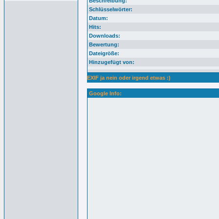
Beschreibung:
Schlüsselwörter:
Datum:
Hits:
Downloads:
Bewertung:
Dateigröße:
Hinzugefügt von:
EXIF ja nein oder irgend etwas :)
Google Info: