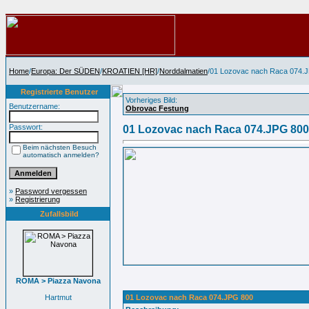
Home
/
Europa: Der SÜDEN
/
KROATIEN [HR]
/
Norddalmatien
/01 Lozovac nach Raca 074.
Registrierte Benutzer
Vorheriges Bild:
Benutzername:
Obrovac Festung
Passwort:
01 Lozovac nach Raca 074.JPG 800
Beim nächsten Besuch
automatisch anmelden?
»
Password vergessen
»
Registrierung
Zufallsbild
ROMA > Piazza Navona
Hartmut
01 Lozovac nach Raca 074.JPG 800