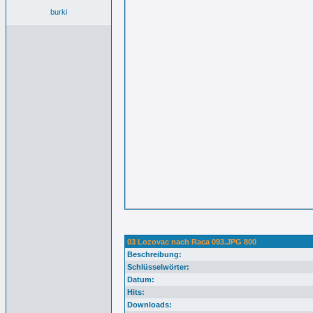
burki
03 Lozovac nach Raca 093.JPG 800
Beschreibung:
Schlüsselwörter:
Datum:
Hits:
Downloads: