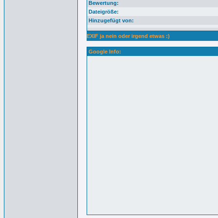
Bewertung:
Dateigröße:
Hinzugefügt von:
EXIF ja nein oder irgend etwas :)
Google Info: