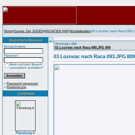
Home
/
Europa: Der SÜDEN
/
KROATIEN [HR]
/
Norddalmatien
/03 Lozovac nach Raca 093.
Registrierte Benutzer
Vorheriges Bild:
Benutzername:
02 Lozovac nach Raca 080.JPG 800
Passwort:
03 Lozovac nach Raca 093.JPG 800
Beim nächsten Besuch
automatisch anmelden?
»
Password vergessen
»
Registrierung
Zufallsbild
Flensburg 6