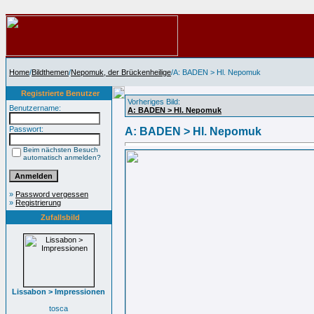
Home
/
Bildthemen
/
Nepomuk, der Brückenheilige
/A: BADEN > Hl. Nepomuk
Registrierte Benutzer
Vorheriges Bild:
Benutzername:
A: BADEN > Hl. Nepomuk
Passwort:
A: BADEN > Hl. Nepomuk
Beim nächsten Besuch
automatisch anmelden?
»
Password vergessen
»
Registrierung
Zufallsbild
Lissabon > Impressionen
tosca