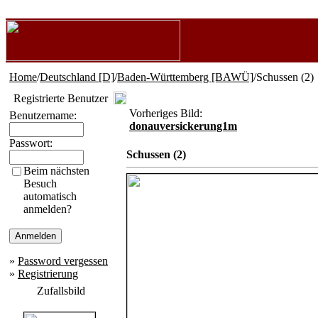
Home
/
Deutschland [D]
/
Baden-Württemberg [BAWÜ]
/Schussen (2)
Registrierte Benutzer
Vorheriges Bild:
Benutzername:
donauversickerung1m
Passwort:
Schussen (2)
Beim nächsten
Besuch
automatisch
anmelden?
»
Password vergessen
»
Registrierung
Zufallsbild