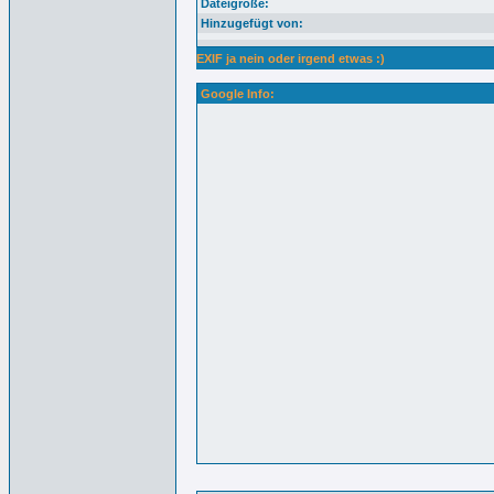
Dateigröße:
Hinzugefügt von:
EXIF ja nein oder irgend etwas :)
Google Info: