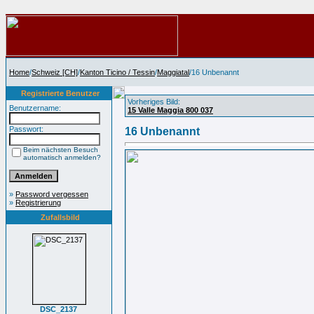
Home
/
Schweiz [CH]
/
Kanton Ticino / Tessin
/
Maggiatal
/16 Unbenannt
Registrierte Benutzer
Vorheriges Bild:
Benutzername:
15 Valle Maggia 800 037
Passwort:
16 Unbenannt
Beim nächsten Besuch
automatisch anmelden?
»
Password vergessen
»
Registrierung
Zufallsbild
DSC_2137