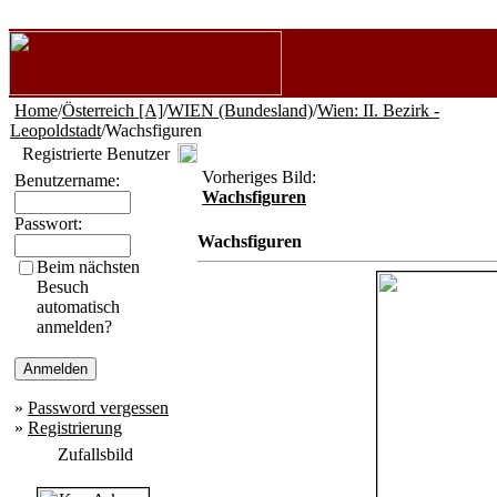
Home
/
Österreich [A]
/
WIEN (Bundesland)
/
Wien: II. Bezirk -
Leopoldstadt
/Wachsfiguren
Registrierte Benutzer
Vorheriges Bild:
Benutzername:
Wachsfiguren
Passwort:
Wachsfiguren
Beim nächsten
Besuch
automatisch
anmelden?
»
Password vergessen
»
Registrierung
Zufallsbild