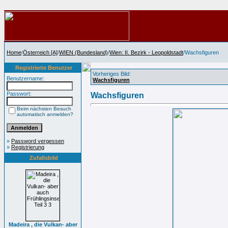
Home
/
Österreich [A]
/
WIEN (Bundesland)
/
Wien: II. Bezirk - Leopoldstadt
/Wachsfiguren
Registrierte Benutzer
Vorheriges Bild:
Benutzername:
Wachsfiguren
Passwort:
Wachsfiguren
Beim nächsten Besuch
automatisch anmelden?
»
Password vergessen
»
Registrierung
Zufallsbild
Madeira , die Vulkan- aber