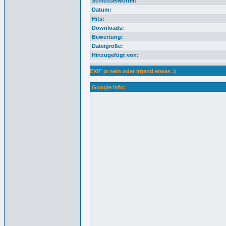
Schlüsselwörter:
Datum:
Hits:
Downloads:
Bewertung:
Dateigröße:
Hinzugefügt von:
EXIF ja nein oder irgend etwas :)
Google Info: