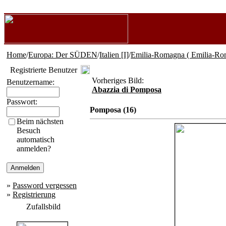
Home
/
Europa: Der SÜDEN
/
Italien [I]
/
Emilia-Romagna ( Emilia-Ro
Registrierte Benutzer
Vorheriges Bild:
Benutzername:
Abazzia di Pomposa
Passwort:
Pomposa (16)
Beim nächsten
Besuch
automatisch
anmelden?
»
Password vergessen
»
Registrierung
Zufallsbild