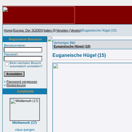
Home
/
Europa: Der SÜDEN
/
Italien [I]
/
Venetien (Veneto)
/Euganeische Hügel (15)
Registrierte Benutzer
Vorheriges Bild:
Benutzername:
Euganeische Hügel (10)
Passwort:
Euganeische Hügel (15)
Beim nächsten Besuch
automatisch anmelden?
»
Password vergessen
»
Registrierung
Zufallsbild
Mödlareuth (17)
claus-juergen