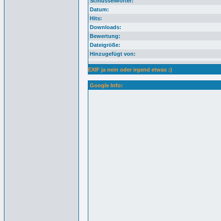
Schlüsselwörter:
Datum:
Hits:
Downloads:
Bewertung:
Dateigröße:
Hinzugefügt von:
EXIF ja nein oder irgend etwas :)
Google Info: