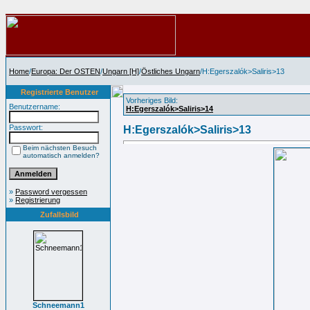
Home
/
Europa: Der OSTEN
/
Ungarn [H]
/
Östliches Ungarn
/H:Egerszalók>Saliris>13
Registrierte Benutzer
Vorheriges Bild:
Benutzername:
H:Egerszalók>Saliris>14
Passwort:
H:Egerszalók>Saliris>13
Beim nächsten Besuch
automatisch anmelden?
»
Password vergessen
»
Registrierung
Zufallsbild
Schneemann1