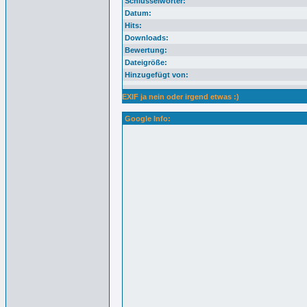
Schlüsselwörter:
Datum:
Hits:
Downloads:
Bewertung:
Dateigröße:
Hinzugefügt von:
EXIF ja nein oder irgend etwas :)
Google Info: