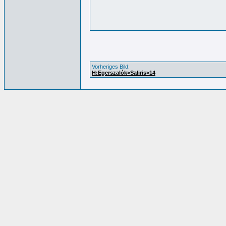
Vorheriges Bild:
H:Egerszalók>Saliris>14