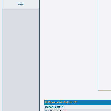
nyra
H:Egerszalók>Saliris>13
Beschreibung: