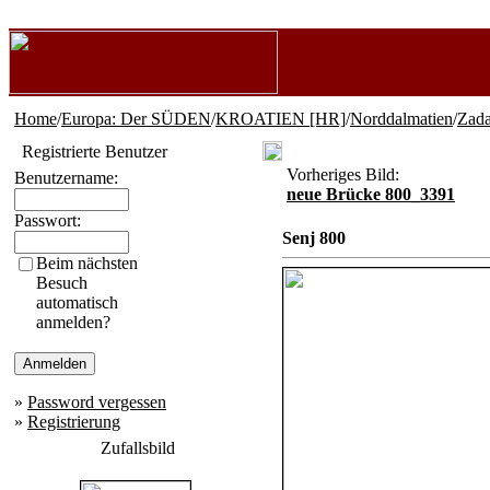
Home
/
Europa: Der SÜDEN
/
KROATIEN [HR]
/
Norddalmatien
/
Zada
Registrierte Benutzer
Vorheriges Bild:
Benutzername:
neue Brücke 800_3391
Passwort:
Senj 800
Beim nächsten
Besuch
automatisch
anmelden?
»
Password vergessen
»
Registrierung
Zufallsbild