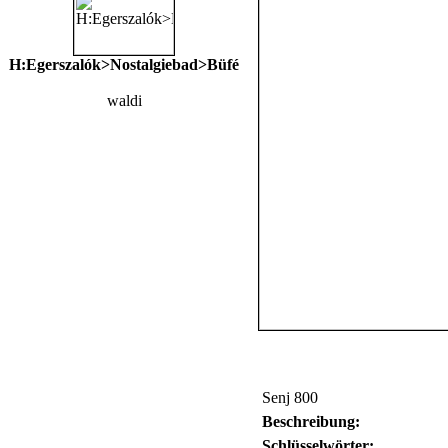
H:Egerszalók>Nostalgiebad>Büfé
waldi
Senj 800
Beschreibung:
Schlüsselwörter: