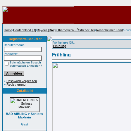
Home
/
Deutschland [D]
/
Bayern [BAY]
/
Oberbayern - Östlicher Teil
/
Rosenheimer Land
/Frühl
Registrierte Benutzer
Vorheriges Bild:
Benutzername:
Frühling
Passwort:
Frühling
Beim nächsten Besuch
automatisch anmelden?
»
Password vergessen
»
Registrierung
Zufallsbild
BAD AIBLING > Schloss
Maxlrain
Gast