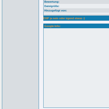
Bewertung:
Dateigröße:
Hinzugefügt von:
EXIF ja nein oder irgend etwas :)
Google Info: