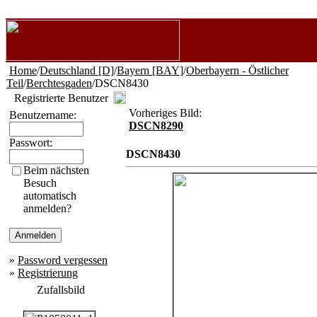
Home
/
Deutschland [D]
/
Bayern [BAY]
/
Oberbayern - Östlicher
Teil
/
Berchtesgaden
/DSCN8430
Registrierte Benutzer
Vorheriges Bild:
Benutzername:
DSCN8290
Passwort:
DSCN8430
Beim nächsten
Besuch
automatisch
anmelden?
»
Password vergessen
»
Registrierung
Zufallsbild