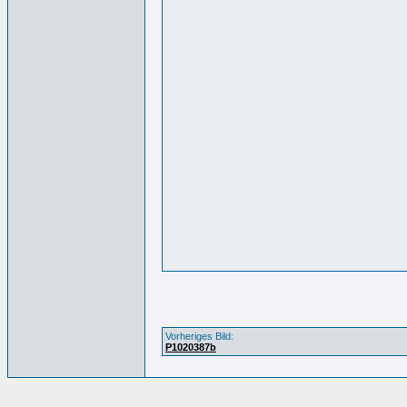
Vorheriges Bild:
P1020387b