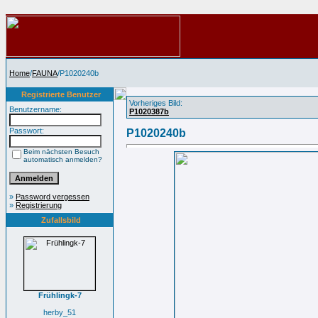
Home
/
FAUNA
/P1020240b
Registrierte Benutzer
Vorheriges Bild:
Benutzername:
P1020387b
Passwort:
P1020240b
Beim nächsten Besuch
automatisch anmelden?
»
Password vergessen
»
Registrierung
Zufallsbild
Frühlingk-7
herby_51