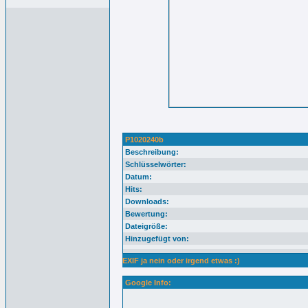
P1020240b
Beschreibung:
Schlüsselwörter:
Datum:
Hits:
Downloads:
Bewertung:
Dateigröße:
Hinzugefügt von:
EXIF ja nein oder irgend etwas :)
Google Info: