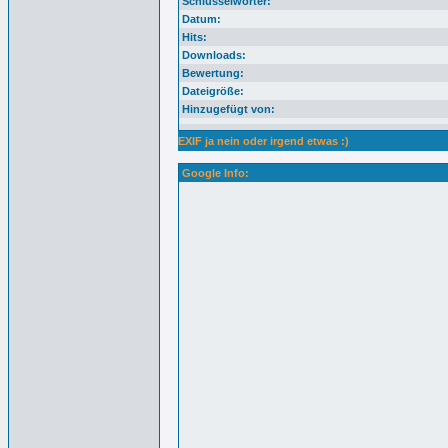
Schlüsselwörter:
Datum:
Hits:
Downloads:
Bewertung:
Dateigröße:
Hinzugefügt von:
EXIF ja nein oder irgend etwas :)
Google Info: