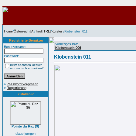
Home
/
Österreich [A]
/
Tirol [TRL]
/
Kufstein
/Klobenstein 011
Registrierte Benutzer
Vorheriges Bild:
Benutzername:
Klobenstein 006
Passwort:
Klobenstein 011
Beim nächsten Besuch
automatisch anmelden?
»
Password vergessen
»
Registrierung
Zufallsbild
Pointe du Raz (9)
claus-juergen