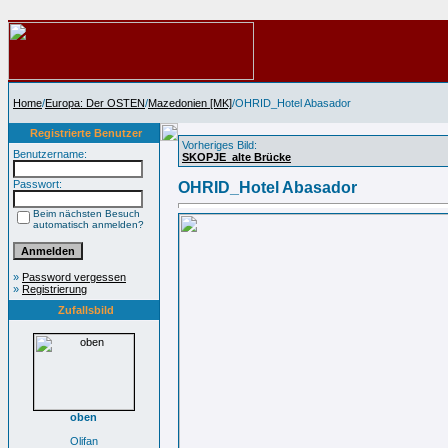
Home
/
Europa: Der OSTEN
/
Mazedonien [MK]
/OHRID_Hotel Abasador
Registrierte Benutzer
Vorheriges Bild:
Benutzername:
SKOPJE_alte Brücke
Passwort:
OHRID_Hotel Abasador
Beim nächsten Besuch
automatisch anmelden?
»
Password vergessen
»
Registrierung
Zufallsbild
oben
Olifan