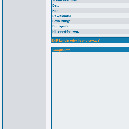
Schlüsselwörter:
Datum:
Hits:
Downloads:
Bewertung:
Dateigröße:
Hinzugefügt von:
EXIF ja nein oder irgend etwas :)
Google Info: