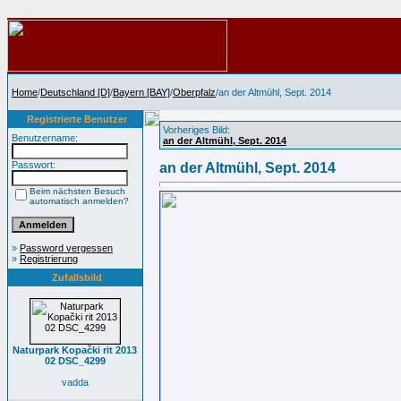
Home
/
Deutschland [D]
/
Bayern [BAY]
/
Oberpfalz
/an der Altmühl, Sept. 2014
Registrierte Benutzer
Vorheriges Bild:
Benutzername:
an der Altmühl, Sept. 2014
Passwort:
an der Altmühl, Sept. 2014
Beim nächsten Besuch
automatisch anmelden?
»
Password vergessen
»
Registrierung
Zufallsbild
Naturpark Kopački rit 2013
02 DSC_4299
vadda