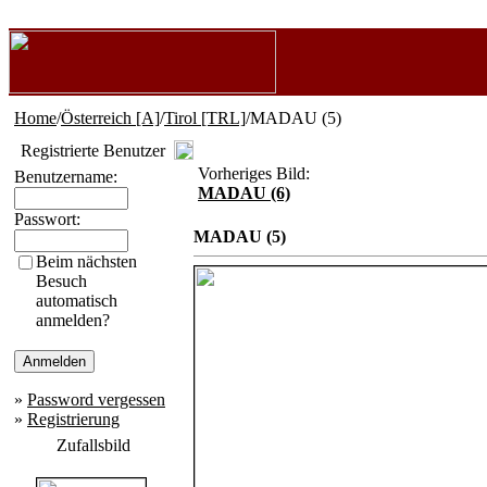
Home
/
Österreich [A]
/
Tirol [TRL]
/MADAU (5)
Registrierte Benutzer
Vorheriges Bild:
Benutzername:
MADAU (6)
Passwort:
MADAU (5)
Beim nächsten
Besuch
automatisch
anmelden?
»
Password vergessen
»
Registrierung
Zufallsbild