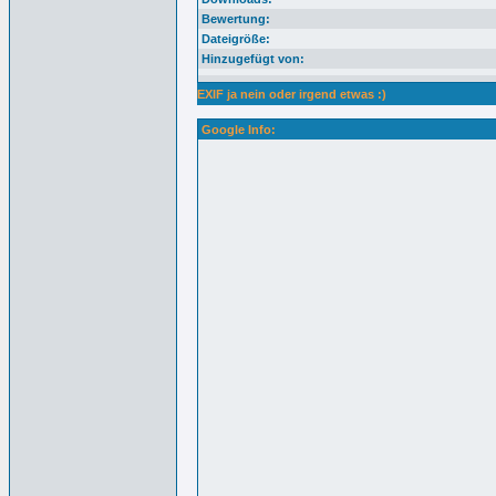
Bewertung:
Dateigröße:
Hinzugefügt von:
EXIF ja nein oder irgend etwas :)
Google Info: