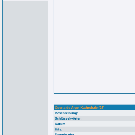
Cuerta de Arge_Kathedrale (28)
Beschreibung:
Schlüsselwörter:
Datum:
Hits:
Downloads: