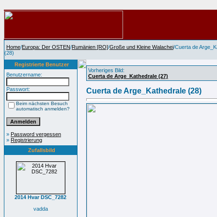
Home
/
Europa: Der OSTEN
/
Rumänien [RO]
/
Große und Kleine Walachei
/Cuerta de Arge_K
(28)
Registrierte Benutzer
Vorheriges Bild:
Benutzername:
Cuerta de Arge_Kathedrale (27)
Passwort:
Cuerta de Arge_Kathedrale (28)
Beim nächsten Besuch
automatisch anmelden?
»
Password vergessen
»
Registrierung
Zufallsbild
2014 Hvar DSC_7282
vadda