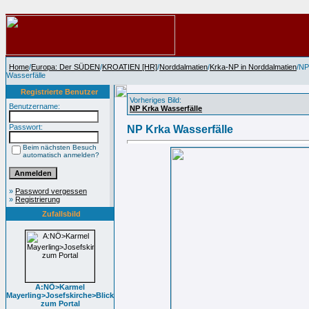
Home
/
Europa: Der SÜDEN
/
KROATIEN [HR]
/
Norddalmatien
/
Krka-NP in Norddalmatien
/NP
Wasserfälle
Registrierte Benutzer
Vorheriges Bild:
Benutzername:
NP Krka Wasserfälle
Passwort:
NP Krka Wasserfälle
Beim nächsten Besuch
automatisch anmelden?
»
Password vergessen
»
Registrierung
Zufallsbild
A:NÖ>Karmel
Mayerling>Josefskirche>Blick
zum Portal