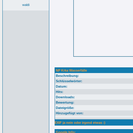
waldi
NP Krka Wasserfälle
Beschreibung:
Schlüsselwörter:
Datum:
Hits:
Downloads:
Bewertung:
Dateigröße:
Hinzugefügt von:
EXIF ja nein oder irgend etwas :)
Google Info: