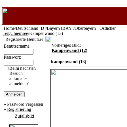
Home
/
Deutschland [D]
/
Bayern [BAY]
/
Oberbayern - Östlicher
Teil
/
Chiemsee
/Kampenwand (13)
Registrierte Benutzer
Vorheriges Bild:
Benutzername:
Kampenwand (12)
Passwort:
Kampenwand (13)
Beim nächsten
Besuch
automatisch
anmelden?
»
Password vergessen
»
Registrierung
Zufallsbild